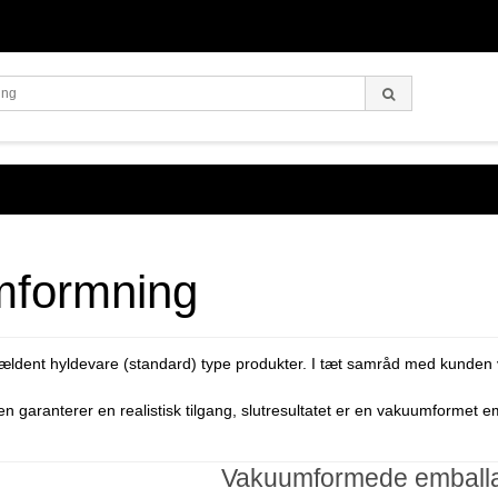
mformning
jældent hyldevare
(
standard) type produkter. I tæt samråd med kunden vi
en garanterer en realistisk tilgang, slutresultatet er en vakuumformet e
Vakuumformede emballa