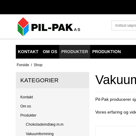
KONTAKT
OM OS
PRODUKTER
PRODUKTION
Forside
/
Shop
Vakuu
KATEGORIER
Kontakt
Pil-Pak producerer s
Om os
Vores erfaring og vid
Produkter
Chokoladeindlæg m.m
Vakuumformning