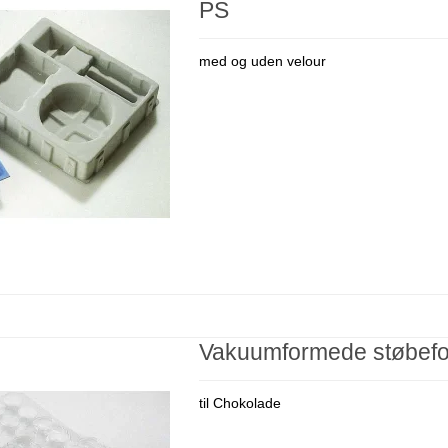
PS
med og uden velour
Vakuumformede støbef
til Chokolade